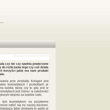
Dodany: 2012-02-28 14:00:50
ała czy nie czy spełnia powierzone
y do rozliczania tego czy coś działa
h korzyści jakie ma nam produkt
ała.
wania prze produkty. Kolagen jest
elu kosmetykach i produktach je
na ludzka skórę czy to gdy jest w
smetykach jest różna i w zależności
ększym stopniu na ludzkie ciało.
la tym kosmetykom na pozytywne
może odbić się na naszej kieszeni,
iwiająca takie działanie to warto je