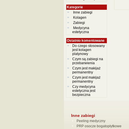
Kategorie
Inne zabiegi
Kolagen
Zabiegi
Medycyna
estetyczna
Ostatnio komentowane
Do czego stosowany
jest kolagen
platynowy
Czym są zabiegi na
przebarwienia
Czym jest makijaż
permanentny
Czym jest makijaż
permanentny
Czy medycyna
estetyczna jest
bezpieczna
Inne zabiegi
Peeling medyczny
PRP osocze bogatopłytkowe