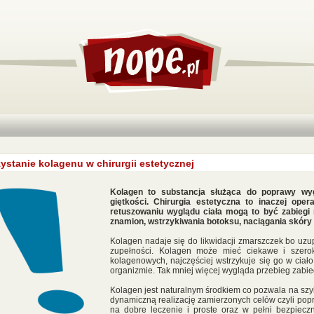
ystanie kolagenu w chirurgii estetycznej
Kolagen to substancja służąca do poprawy wygl
giętkości. Chirurgia estetyczna to inaczej oper
retuszowaniu wyglądu ciała mogą to być zabiegi 
znamion, wstrzykiwania botoksu, naciągania skóry
Kolagen nadaje się do likwidacji zmarszczek bo uzup
zupełności. Kolagen może mieć ciekawe i szero
kolagenowych, najczęściej wstrzykuje się go w ciał
organizmie. Tak mniej więcej wygląda przebieg zab
Kolagen jest naturalnym środkiem co pozwala na szyb
dynamiczną realizację zamierzonych celów czyli pop
na dobre leczenie i proste oraz w pełni bezpiec