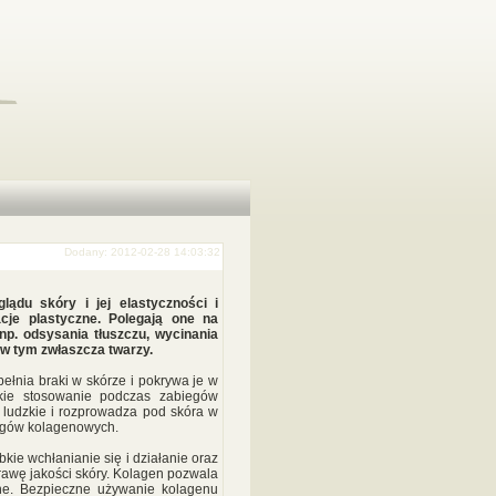
Dodany: 2012-02-28 14:03:32
ądu skóry i jej elastyczności i
acje plastyczne. Polegają one na
np. odsysania tłuszczu, wycinania
 w tym zwłaszcza twarzy.
ełnia braki w skórze i pokrywa je w
kie stosowanie podczas zabiegów
o ludzkie i rozprowadza pod skóra w
iegów kolagenowych.
kie wchłanianie się i działanie oraz
rawę jakości skóry. Kolagen pozwala
zne. Bezpieczne używanie kolagenu