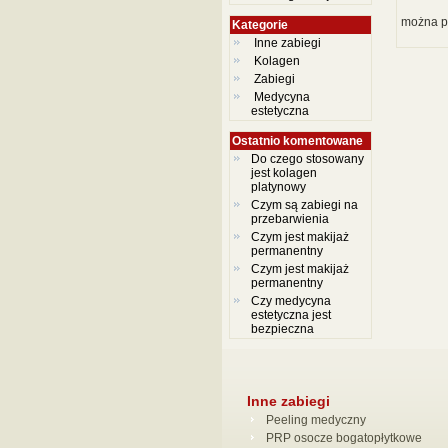
można p
Kategorie
Inne zabiegi
Kolagen
Zabiegi
Medycyna
estetyczna
Ostatnio komentowane
Do czego stosowany
jest kolagen
platynowy
Czym są zabiegi na
przebarwienia
Czym jest makijaż
permanentny
Czym jest makijaż
permanentny
Czy medycyna
estetyczna jest
bezpieczna
Inne zabiegi
Peeling medyczny
PRP osocze bogatopłytkowe